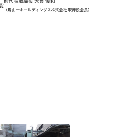
前代表取締役 大賀 俊和
能
（現山一ホールディングス株式会社 取締役会長）